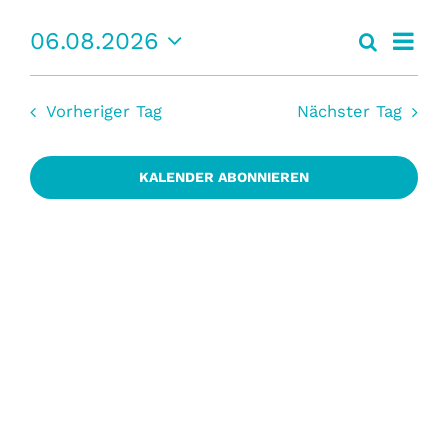
für
Vera
06.08.2026
Suche
Vera
Tag
EVENT BUCHEN
Ansi
Datum
wählen.
Navi
6
Vorheriger Tag
Nächster Tag
Such
KALENDER ABONNIEREN
und
August
Ansi
2026
Navi