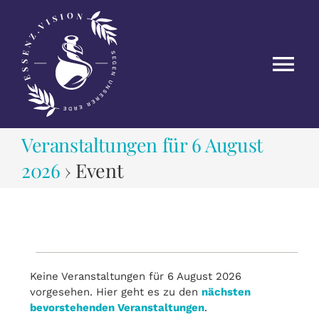
Zum
Inhalt
springen
Tog
Nav
HOME
Veranstaltungen für 6 August
2026
› Event
EVENTS
MEIN NETZWERK
Veranstaltung
TIPPS & INFOS
Keine Veranstaltungen für 6 August 2026
vorgesehen. Hier geht es zu den
nächsten
Hinweis
bevorstehenden Veranstaltungen
.
KONTAKT