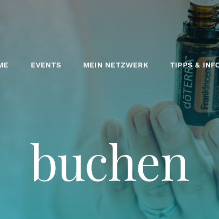
ME
EVENTS
MEIN NETZWERK
TIPPS & INF
buchen