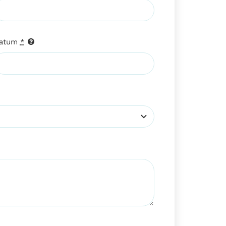
atum
*