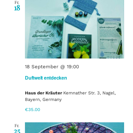
Such
Fr.
18
EVENT BUCHEN
und
Ansi
Navi
18 September @ 19:00
Duftwelt entdecken
Haus der Kräuter
Kemnather Str. 3, Nagel,
Bayern, Germany
€35.00
Fr.
25