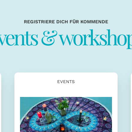
REGISTRIERE DICH FÜR KOMMENDE
vents & worksho
EVENTS