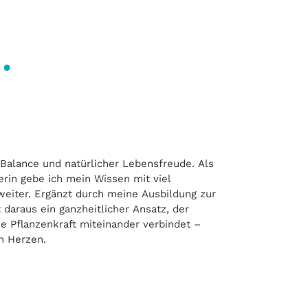
…
n Herzen.