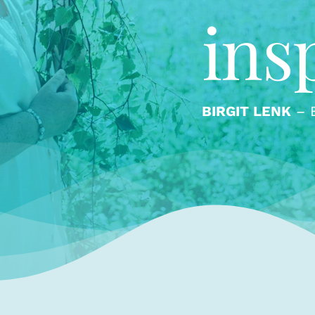
BIRGIT LENK
– 