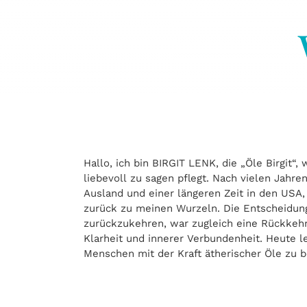
Hallo, ich bin BIRGIT LENK, die „Öle Birgit“
mehr Wohlbefinden, innerer Balance und na
liebevoll zu sagen pflegt. Nach vielen Jahre
zertifizierte Aromafachberaterin gebe 
Ausland und einer längeren Zeit in den USA
Achtsamkeit und Erfahrung weiter. Ergänzt dur
zurück zu meinen Wurzeln. Die Entscheidun
Wildkräuterführerin entsteht daraus ein ganzhe
zurückzukehren, war zugleich eine Rückkehr
Naturverbundenheit und feine Pflanzenkraft 
Klarheit und innerer Verbundenheit. Heute l
Menschen mit der Kraft ätherischer Öle zu 