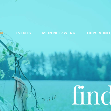
ME
EVENTS
MEIN NETZWERK
TIPPS & INF
fin