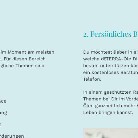
2. Persönliches 
h im Moment am meisten
Du möchtest lieber in e
l. Für diesen Bereich
welche dōTERRA-Öle Dic
Mögliche Themen sind
besten unterstützen kö
ein kostenloses Beratu
Telefon.
In einem geschützten R
Themen bei Dir im Vorde
nce
Ölen ganzheitlich mehr 
Leben bringen kannst.
ung
n
orderungen