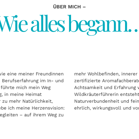
ÜBER MICH –
Wie alles begann
, wie eine meiner Freundinnen
türlicher Lebensfreude. Als
n Berufserfahrung im In- und
ich mein Wissen mit viel
, führte mich mein Weg
ch meine Ausbildung zur
g, in meine Heimat
itlicher Ansatz, der
 zu mehr Natürlichkeit,
miteinander verbindet –
ebe ich meine Herzensvision:
ehrlich, wirkungsvoll und vo
begleiten – auf ihrem Weg zu