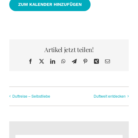
ZUM KALENDER HINZUFÜGEN
Artikel jetzt teilen!
Facebook
X
LinkedIn
WhatsApp
Telegram
Pinterest
Xing
E-
Mail
Duftreise – Selbstliebe
Duftwelt entdecken