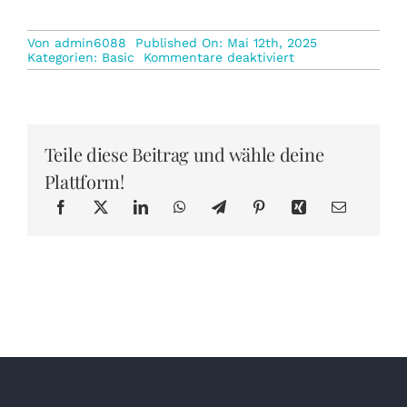
Von
admin6088
Published On: Mai 12th, 2025
für
Kategorien:
Basic
Kommentare deaktiviert
Öle
für
Tiere
Teile diese Beitrag und wähle deine
Plattform!