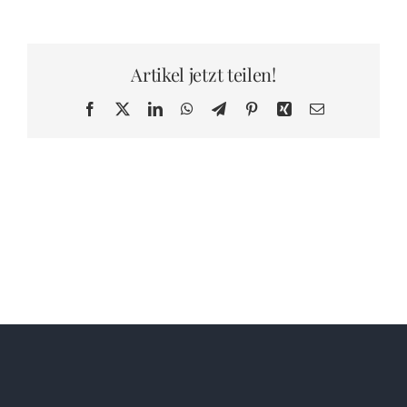
Page
EVENT BUCHEN
Artikel jetzt teilen!
Facebook
X
LinkedIn
WhatsApp
Telegram
Pinterest
Xing
E-
Mail