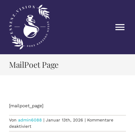
Zum
Inhalt
springen
Tog
Nav
HOME
MailPoet Page
EVENTS
MEIN NETZWERK
[mailpoet_page]
TIPPS & INFOS
Von
admin6088
|
Januar 13th, 2026
|
Kommentare
für
deaktiviert
KONTAKT
MailPoet